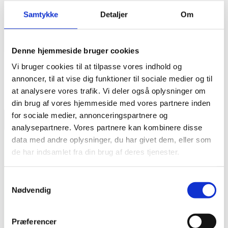
(januar/februar).
Samtykke
Detaljer
Om
Denne hjemmeside bruger cookies
Vi bruger cookies til at tilpasse vores indhold og
annoncer, til at vise dig funktioner til sociale medier og til
at analysere vores trafik. Vi deler også oplysninger om
din brug af vores hjemmeside med vores partnere inden
for sociale medier, annonceringspartnere og
analysepartnere. Vores partnere kan kombinere disse
data med andre oplysninger, du har givet dem, eller som
de har indsamlet fra din brug af deres tjenester.
Vil du vide mere om os?
Vi er altid klar til at besvare spørgsmål
Samtykkevalg
eller tage en snak om et skoleskifte. Tryk
Nødvendig
på knappen for at se mulighederne for
at komme i kontakt med os.
Præferencer