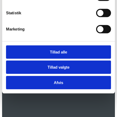
Kontakt os
Statistik
Marketing
Ring til os
86 39 40 02
Tillad alle
Besøg os
Tillad valgte
Vestergade 34
8550 Ryomgaard
Afvis
Facebook
YouTube