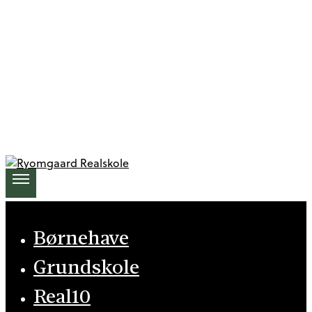
More
details
Close
Børnehave
Grundskole
Real10