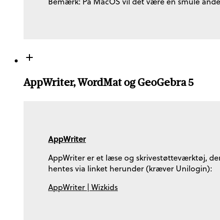
Bemærk: På MacOS vil det være en smule anderl
AppWriter, WordMat og GeoGebra 5
AppWriter
AppWriter er et læse og skrivestøtteværktøj, der
hentes via linket herunder (kræver Unilogin):
AppWriter | Wizkids