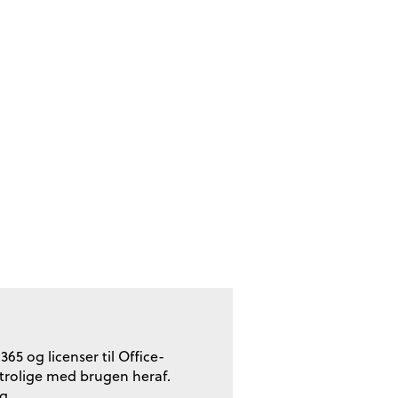
65 og licenser til Office-
rtrolige med brugen heraf.
g.