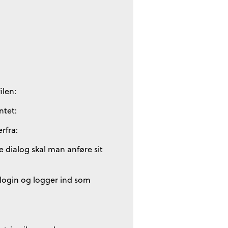
ilen:
ntet:
rfra:
te dialog skal man anføre sit
login og logger ind som