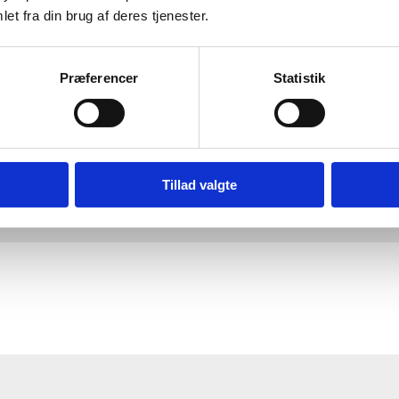
et fra din brug af deres tjenester.
t trykke på “Tilføj enhed” ud for den der er mærket “Elevpri
Præferencer
Statistik
Excel så du kan printe ud og afhente dit print på 1. sal hvo
en.
re under Airprint for at kunne udskrive på elevprinter og an
Tillad valgte