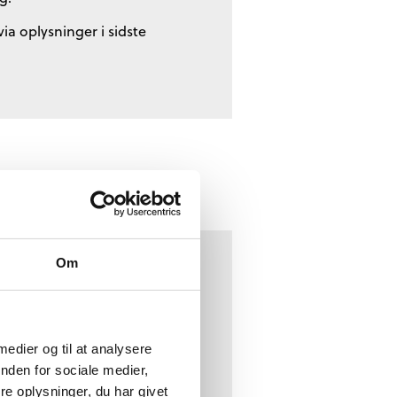
ia oplysninger i sidste
Om
” under Indstillinger-
 medier og til at analysere
s på skolens netværk.
nden for sociale medier,
)
e oplysninger, du har givet