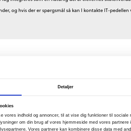
nder, og hvis der er spørgsmål så kan I kontakte IT-pedellen v
Detaljer
ens elevprinter, så skal du åbne emnet “Printere og scannere
ookies
se vores indhold og annoncer, til at vise dig funktioner til sociale
orefter din pc vil forsøge at fremsøge de printere som finde
oplysninger om din brug af vores hjemmeside med vores partnere i
på skolens wifi kaldet RRNET før du forsøger at søge efter den.
ysepartnere. Vores partnere kan kombinere disse data med andr