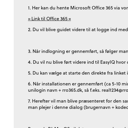
1. Her kan du hente Microsoft Office 365 via vo
» Link til Office 365 «
2. Du vil blive guidet videre til at logge ind me
3. Når indlogning er gennemført, så følger man 
4. Du vil nu blive ført videre ind til EasyIQ hvor
5. Du kan vælge at starte den direkte fra linket
6. Når installationen er gennemført (ca 5-10 min)
unilogin navn + rro365.dk, så f.eks. real1234@rr
7. Herefter vil man blive præsenteret for de
man plejer i denne dialog (brugernavn + kodeo