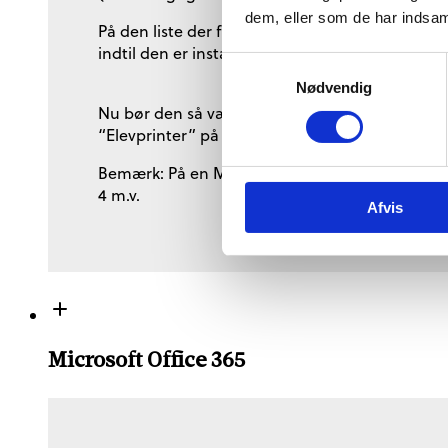
dem, eller som de har indsaml
På den liste der fremkommer skal du så vælge a
indtil den er installeret helt færdigt.
Samtykkevalg
Nødvendig
Nu bør den så være tilgængelig i både Word og 
“Elevprinter” på lokalet til højre ovenfor trapp
Bemærk: På en Mac skal du blot fremsøge printe
4 m.v.
Afvis
Microsoft Office 365