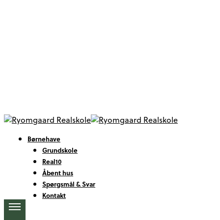
Børnehave
Grundskole
Real10
Åbent hus
Spørgsmål & Svar
Kontakt
More
details