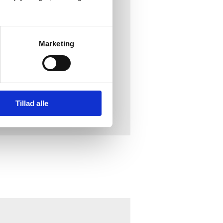
nter” og afvent derefter
Marketing
r der er afmærket med
dre som f.eks. Prøveprinter
Tillad alle