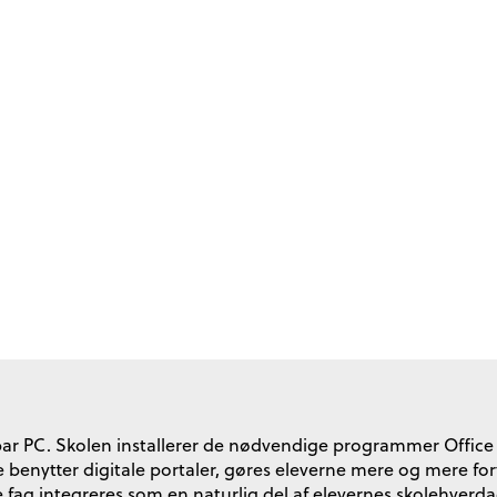
bar PC. Skolen installerer de nødvendige programmer Office 3
e benytter digitale portaler, gøres eleverne mere og mere fo
 fag integreres som en naturlig del af elevernes skolehverda