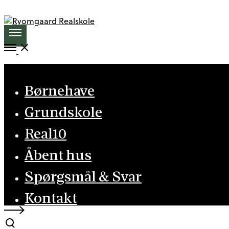
More
details
Open
Menu
Close
Børnehave
Grundskole
Real10
Åbent hus
Spørgsmål & Svar
Kontakt