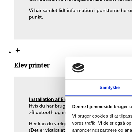
Vi har samlet lidt information i punkterne heru
punkt.
Elev printer
Samtykke
Installation af Elev printer:
Hvis du har brug for at kunne printe ud på skol
Denne hjemmeside bruger c
>Bluetooth og enheder.
Vi bruger cookies til at tilpas
Her kan du vælge at trykke på “Tilføj enhed” hv
vores trafik. Vi deler også 
(Det er vigtigt at du sikrer dig at du er koblet 
annonceringspartnere og anal