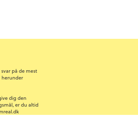
u svar på de mest
n herunder
give dig den
smål, er du altid
mreal.dk