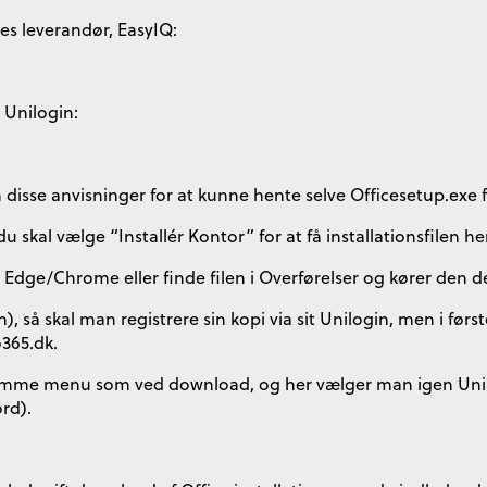
res leverandør, EasyIQ:
d Unilogin:
disse anvisninger for at kunne hente selve Officesetup.exe f
 du skal vælge “Installér Kontor” for at få installationsfilen he
 i Edge/Chrome eller finde filen i Overførelser og kører den de
, så skal man registrere sin kopi via sit Unilogin, men i førs
o365.dk.
n samme menu som ved download, og her vælger man igen Uni
rd).